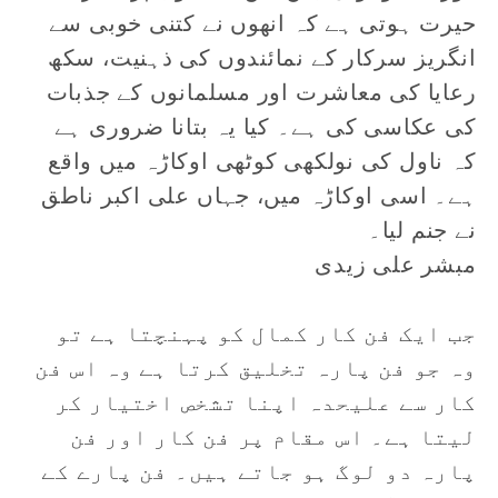
حیرت ہوتی ہے کہ انھوں نے کتنی خوبی سے
انگریز سرکار کے نمائندوں کی ذہنیت، سکھ
رعایا کی معاشرت اور مسلمانوں کے جذبات
کی عکاسی کی ہے۔ کیا یہ بتانا ضروری ہے
کہ ناول کی نولکھی کوٹھی اوکاڑہ میں واقع
ہے۔ اسی اوکاڑہ میں، جہاں علی اکبر ناطق
نے جنم لیا۔
مبشر علی زیدی
جب ایک فن کار کمال کو پہنچتا ہے تو
وہ جو فن پارہ تخلیق کرتا ہے وہ اس فن
کار سے علیحدہ اپنا تشخص اختیار کر
لیتا ہے۔ اس مقام پر فن کار اور فن
پارہ دو لوگ ہو جاتے ہیں۔ فن پارے کے