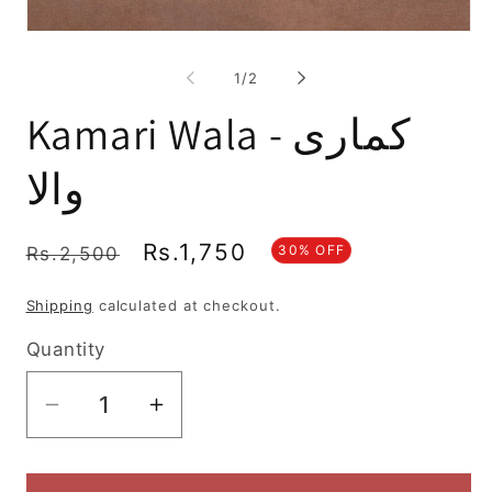
in
mo
Open
media
1
of
1
/
2
in
modal
Kamari Wala - کماری
والا
Regular
Sale
Rs.1,750
30% OFF
Rs.2,500
price
price
Shipping
calculated at checkout.
Quantity
Decrease
Increase
quantity
quantity
for
for