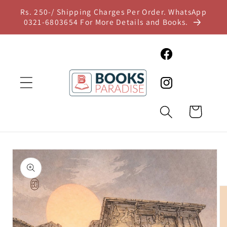
Skip to
Rs. 250-/ Shipping Charges Per Order. WhatsApp
content
0321-6803654 For More Details and Books.
Facebook
Instagram
Cart
Skip to
product
information