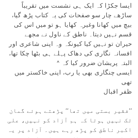
ایسا جکڑا کہ ایک ہی نشست میں تقریباً
ساڑھے چار سو صفحات کی یہ کتاب پڑھ گیا،
بیچ میں کھانا وغیرہ کھایا ہو تو میں اس کی
قسم نہیں دیتا۔ ناطق کے ناول نے مجھے
حیران تو نہیں کیا کیونکہ وہ اپنی شاعری اور
افسانہ نگاری کی دھاک پہلے ہی بٹھا چکا تھا،
البتہ پریشان ضرور کیا کہ ^
ایسی چنگاری بھی یا رب، اپنی خاکستر میں
تھی
ظفر اقبال
’’فقیر بستی میں تھا‘‘ پڑھتے ہوئے گمان
تک نہیں ہوتا کہ ہم آزاد کو نہیں، علی
اکبر ناطق کو پڑھ رہے ہیں۔ آزاد پر یہ