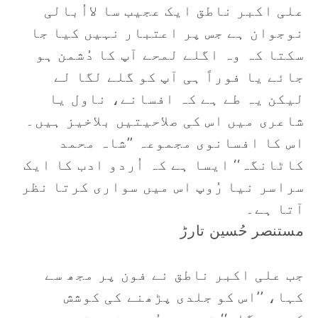
علی اکبر ناطق ایک عجیب سا لااُبالی
نوجوان ہے جس پر اعتبار نہیں کیا جا
سکتا کہ وہ اگلے لمحے آپ کا دُشمن ہو
جائے یا فوراً ہی آپ کو گلے لگا لے
لیکن یہ طے ہے کہ افسانے، ناول یا
شاعری میں اس کی صلاحیتیں بلاخیز ہیں۔
اس کا افسانوی مجموعہ ’’شاہ محمد
کاٹانگہ‘‘ ایسا ہے کہ اُردو ادب کا ایک
سراسر نیا رُوپ اس میں سواری کرتا نظر
آتا ہے۔
مستنصر حُسین تارڑ
جب علی اکبر ناطق نے فون پر مجھ سے
کہا، ’’اس کو جلدی پڑھنے کی کوشش