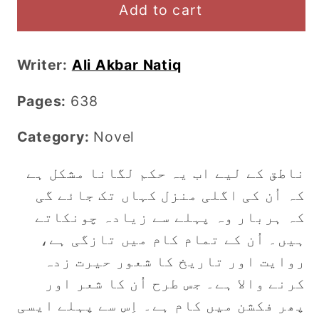
Kamari
Kamari
Add to cart
Wala
Wala
-
-
Writer:
Ali Akbar Natiq
کماری
کماری
والا
والا
Pages:
638
Category:
Novel
ناطق کے لیے اب یہ حکم لگانا مشکل ہے
کہ اُن کی اگلی منزل کہاں تک جائے گی
کہ ہربار وہ پہلے سے زیادہ چونکاتے
ہیں۔ اُن کے تمام کام میں تازگی ہے،
روایت اور تاریخ کا شعور حیرت زدہ
کرنے والا ہے۔ جس طرح اُن کا شعر اور
پھر فکشن میں کام ہے۔ اِس سے پہلے ایسی