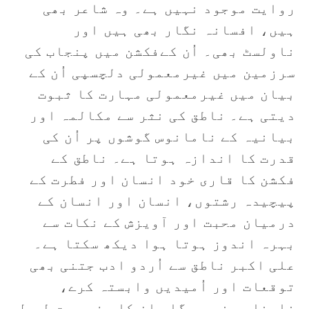
روایت موجود نہیں ہے۔ وہ شاعر بھی
ہیں، افسانہ نگار بھی ہیں اور
ناولسٹ بھی۔ اُن کےفکشن میں پنجاب کی
سرزمین میں غیرمعمولی دلچسپی اُن کے
بیان میں غیرمعمولی مہارت کا ثبوت
دیتی ہے۔ ناطق کی نثر سے مکالمہ اور
بیانیہ کے نامانوس گوشوں پر اُن کی
قدرت کا اندازہ ہوتا ہے۔ ناطق کے
فکشن کا قاری خود انسان اور فطرت کے
پیچیدہ رشتوں، انسان اور انسان کے
درمیان محبت اور آویزش کے نکات سے
بہرہ اندوز ہوتا ہوا دیکھ سکتا ہے۔
علی اکبر ناطق سے اُردو ادب جتنی بھی
توقعات اور اُمیدیں وابستہ کرے،
نامناسب نہ ہو گا۔ اِن کا سفر بہت طویل