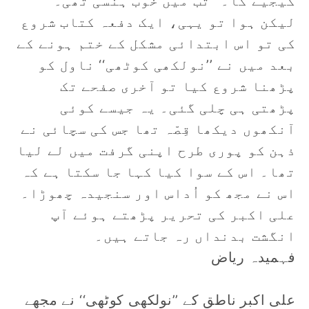
کیجیے گا۔‘‘ تب میں خُوب ہنسی تھی۔
لیکن ہوا تو یہی، ایک دفعہ کتاب شروع
کی تو اس ابتدائی مشکل کے ختم ہونے کے
بعد میں نے ’’نولکھی کوٹھی‘‘ ناول کو
پڑھنا شروع کیا تو آخری صفحے تک
پڑھتی ہی چلی گئی۔ یہ جیسے کوئی
آنکھوں دیکھا قِصّہ تھا جس کی سچائی نے
ذہن کو پوری طرح اپنی گرفت میں لے لیا
تھا۔ اس کے سوا کیا کہا جا سکتا ہے کہ
اس نے مجھ کو اُداس اور سنجیدہ چھوڑا۔
علی اکبر کی تحریر پڑھتے ہوئے آپ
انگشت بدنداں رہ جاتے ہیں۔
فہمیدہ ریاض
علی اکبر ناطق کے ’’نولکھی کوٹھی‘‘ نے مجھے