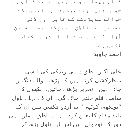
کتاب پچھلے سو سال میں واحد کتاب ہے
جو واقعی اپنے موضوع اور اسلوب کے
حوالے سےپڑھنے کے قابل اور لائق
تحسین ہے۔ ناطق نے مولانا محمد حسین
آزاد کا قلم مستعار لے کر یہ کتاب
لکھی ہے۔
احمد جاوید
علی اکبر ناطق دیہی زندگی کی ایسی
منظرکشی کرتے ہیں کہ پڑھنے والے دنگ رہ
جاتے ہیں۔ تحریر پڑھتے جائیں، آنکھوں کے
سامنے فلم چلتی جائے گی۔ ان کے پہلے ناول
’’نولکھی کوٹھی‘‘ نے اُردو فکشن میں ان کے
بلند مقام کا تعین کردیا ہے۔ ناطق ہمارے ہی
دور کے نوجوان ہیں اس لیے ناول پڑھ کر