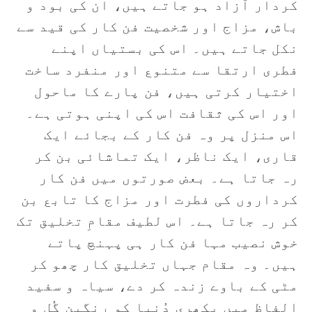
کردار آزاد ہو جاتے ہیں، ان کی بود و
باش، مزاج اور شخصیت فن کار کی قید سے
نکل جاتے ہیں۔ اس کی بستیاں اپنے
فطری ارتقا سے متنوع اور منفرد ساخت
اختیار کرتی ہیں، فن پارے کا ماحول
اور اس کی ثقافت اس کی اپنی ہوتی ہے۔
اس منزل پر وہ فن کار کے بجائے ایک
قاری، ایک ناظر، ایک تماشائی بن کر
رہ جاتا ہے۔ بعض صورتوں میں فن کار
کرداروں کی فطرت اور مزاج کا تابع بن
کر رہ جاتا ہے۔ اس لطیف مقامِ تخلیق تک
خوش نصیب مہا فن کار ہی پہنچ پاتے
ہیں۔ وہ مقام جہاں تخلیق کار چھو کر
مٹی کے باوے زندہ کر دے، سیاہ و سفید
الفاظ میں بکھری دُنیا کو رنگین گُل و