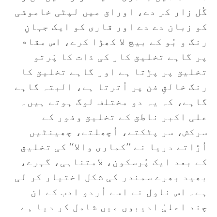
گُل زار کر دے، اوراق میں لپٹی خاموشی
کو زبان دے دے اور قاری کو ایک جہانِ
رنگ و بُو کے بیچ لا کھڑا کرے، اس مقام
پر گاہے تخلیق کار کی ذات کا پَرتو
تخلیق پر پڑتا ہے اور گاہے تخلیق کا
رنگ خالقِ فن پر اُترتا ہے، البتہ گاہے
گاہے، کہ یہ دو مختلف لوگ ہوتے ہیں۔
علی اکبر ناطق کے تخلیق وفور کے
سرکش، سر پٹکتے، اُچھلتے، چھینٹیں
اُڑاتے دریا نے ’’کماری والا‘‘ کی تخلیق
کے بعد ایک پُرسکون، لامتناہی، گہرے،
بھید بھرے سمندر کی شکل اختیار کر لی
ہے۔ اس ناول نے اسے اُردو ادب کے ان
چند اعلیٰ ادیبوں میں شامل کر دیا ہے